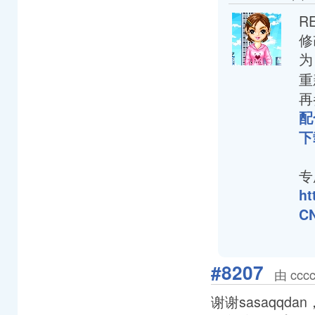
R
修改
为
重
再
配
下
专
ht
CN
#8207
由 ccc
谢谢sasaqq