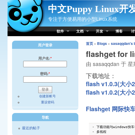
Skip to Content
中文Puppy Linux
专注于方便易用的小型Linux系统
软件
文档
开发
博客
讨
首页
»
Blogs
»
sasaqqdan's 
用户登录
flashget for
用户名:
*
由 sasaqqdan 于 星期
密码:
*
下载地址：
flash v1.0.3(大小2
flash v1.0.2(大小2
创建新帐号
重设密码
Flashget 网际快车 
导航
最近的帖子
- 下载功能与windows快
- 多线程
