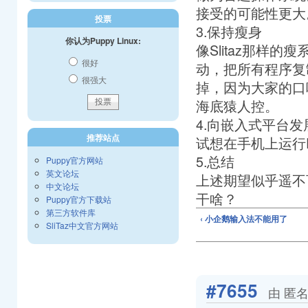
接受的可能性更大
投票
3.保持瘦身
你认为Puppy Linux:
像Slitaz那样
很好
动，把所有程序复
很强大
掉，因为大家的口味
海底猿人控。
4.向嵌入式平台发
推荐站点
试想在手机上运行P
5.总结
Puppy官方网站
英文论坛
上述期望似乎遥不可
中文论坛
干啥？
Puppy官方下载站
第三方软件库
‹ 小企鹅输入法不能用了
SliTaz中文官方网站
#7655
由 匿名