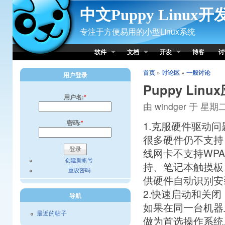
Skip to Content
中文Puppy Linux
专注于方便易用的小型Linux系统
软件
文档
开发
博客
讨
首页
»
讨论区
»
一般讨论
用户登录
Puppy Li
用户名:
*
由 windger 于 星期二,
密码:
*
1.克服硬件驱动
很多硬件仍不支持
线网卡不支持WPA
创建新帐号
持、笔记本触摸板（
重设密码
供硬件自动识别安
2.快速启动和关闭
导航
如果在同一台机器
最近的帖子
做为首选操作系统