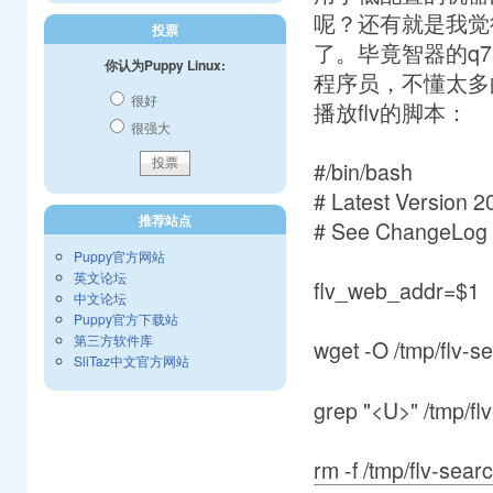
呢？还有就是我觉
投票
了。毕竟智器的q7
你认为Puppy Linux:
程序员，不懂太多
很好
播放flv的脚本：
很强大
#/bin/bash
# Latest Version 2
推荐站点
# See ChangeLog 
Puppy官方网站
英文论坛
flv_web_addr=$1
中文论坛
Puppy官方下载站
第三方软件库
wget -O /tmp/flv-se
SliTaz中文官方网站
grep "<U>" /tmp/flv-
rm -f /tmp/flv-searc