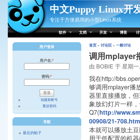
Skip to Content
中文Puppy Linux
专注于方便易用的小型Linux系统
软件
文档
开发
博客
讨
首页
»
讨论区
»
一般讨论
用户登录
调用mplaye
用户名:
*
由 BOBIE 于 星期一, 0
密码:
*
我在http://bbs.op
够调用mplaye
器里直接播放，但
创建新帐号
象放幻灯片一样，
重设密码
Q7(
http://www.sm
00908/21-708.htm
导航
本就可以播放土豆
最近的帖子
用于低配置的机器