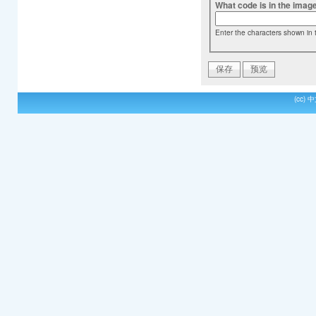
What code is in the imag
Enter the characters shown in 
(cc)
中文