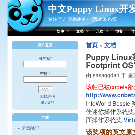
Skip to Content
中文Puppy Linux
专注于方便易用的小型Linux系统
软件
文档
开发
博客
讨
»
首页
文档
用户登录
Puppy Linu
用户名:
*
Footprint O
密码:
*
由 sasaqqdan 于 星期
该帖已被cnbet
http://www.cnbet
创建新帐号
InfoWorld Bo
重设密码
佳迷你操作系统奖;
导航
面操作系统奖;
Vir
最近的帖子
该奖项的英文原