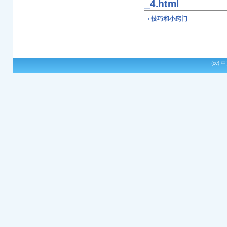
_4.html
‹ 技巧和小窍门
(cc)
中文