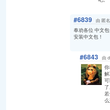
#6839
由 匿名
奉劝各位 中文
安装中文包！
#6843
由 d
你
解
可
了
若
么