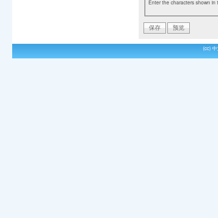
Enter the characters shown in 
(cc)
中文