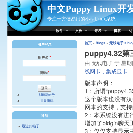
Skip to Content
中文Puppy Linux
专注于方便易用的小型Linux系统
软件
文档
开发
博客
讨
首页
»
Blogs
»
无线电子's blo
用户登录
puppy4.32第
用户名:
*
由 无线电子 于 星期四, 1
线网卡，集成显卡，
密码:
*
版本声明：
1：所谓“puppy
创建新帐号
这个版本也没有汉
重设密码
网本的支持，支持
2：本系统没有进行美
导航
增加了pidgin
最近的帖子
3：仅仅支持显示