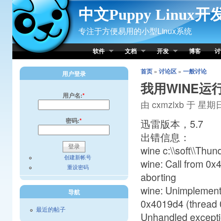
Skip to Content
中文Puppy Linux
专注于方便易用的小型Linux系统
软件
文档
开发
博客
讨
首页
»
讨论区
»
一般讨论
用户登录
我用WINE
用户名:
*
由 cxmzlxb 于 星期日,
密码:
*
迅雷版本，5.7
出错信息：
wine c:\\soft\\Thu
创建新帐号
wine: Call from 0
重设密码
aborting
wine: Unimplement
导航
0x4019d4 (thread 0
最近的帖子
Unhandled excepti