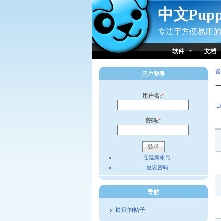
Skip to Content
中文Pup
专注于方便易用的小
软件
文档
首
用户登录
用户名:
*
L
密码:
*
创建新帐号
重设密码
导航
最近的帖子