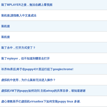
裝了MPLAYER之後，無法在網上看視頻
装机後,請指教入中文速成法
装机後
装机後
装了永中，打开方式变了？
装了mplayer，但不知道到哪里去打开
补齐lib库后,终于在puppy431里运行起了googlechrome!
虚拟机中使用，为什么鼠标无法进入操作？
虚拟机VM下的puppy如何访问 主机winxp的共享目录，谁知道谢谢
虚心请教高手们虚拟机virtualbox下如何安装puppy linux 多谢.