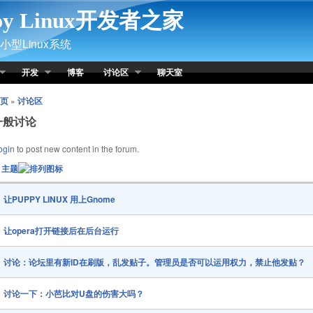
py Linux开发者之家
型Linux系统
开发
博客
讨论区
聊天室
页
»
讨论区
一般讨论
ogin
to post new content in the forum.
主题
让PUPPY LINUX 用上Gnome
让opera打开链接后在后台运行
讨论：论坛里有新ID在刷版，乱发贴子。管理员是否可以运用权力，禁止他发贴？
讨论一下：小芭比对U盘的伤害大吗？