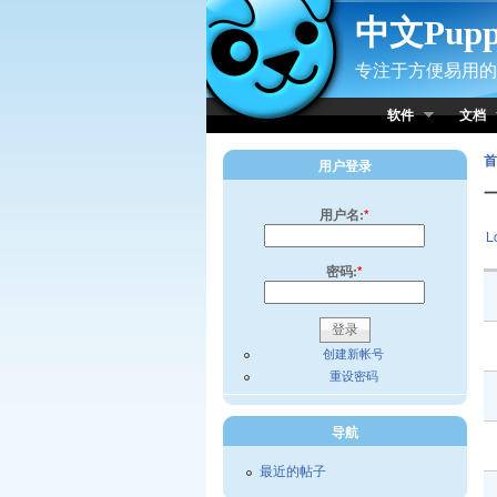
Skip to Content
中文Pup
专注于方便易用的小
软件
文档
首
用户登录
用户名:
*
L
密码:
*
创建新帐号
重设密码
导航
最近的帖子