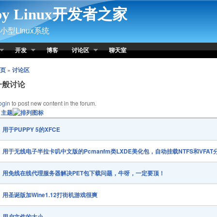
py Linux开发者之家
型Linux系统
开发
博客
讨论区
聊天室
页
»
讨论区
一般讨论
ogin
to post new content in the forum.
主题
用于PUPPY 5的XFCE
用于无线电子半拉卡叽中文版的Pcmanfm类LXDE美化包，自动挂载NTFS和VFAT
用免线在线代理服务器解决PET包下载问题，牛呀，一定要顶！
用圣诞版加Wine1.12打街机游戏很爽
用户文件的大小