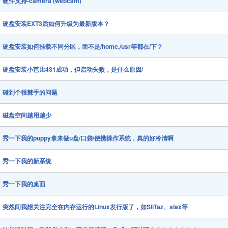
硬件支持-camera (webcam)
硬盘安装EXT3后如何升级为最新版本？
硬盘安装如何挂载不同分区，而不是/home,/usr等都在/下？
硬盘安装小芭比431成功，但启动失败，是什么原因/
碰到个很棘手的问题
磁盘空间越用越少
秀一下我的puppy拿来做u盘/口袋/便携操作系统，真的好冷清啊
秀一下我的新系统
秀一下我的桌面
突然间我想关注完全在内存运行的Linux发行版了，如SliTaz、slax等