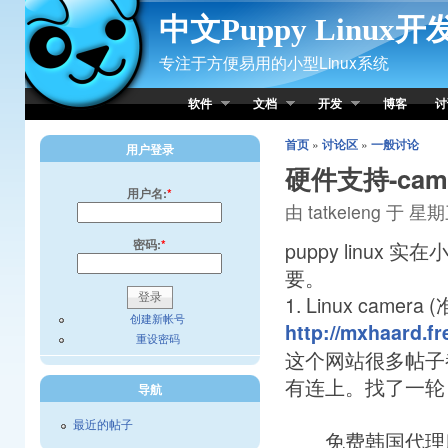
Skip to Content
中文Puppy Linux
专注于方便易用的小型Linux系统
软件
文档
开发
博客
讨
首页
»
讨论区
»
一般讨论
用户登录
硬件支持-camer
用户名:
*
由 tatkeieng 于 星期三
密码:
*
puppy lin
要。
1. Linux camera
创建新帐号
http://mxhaard.fr
重设密码
这个网站很多帖子
有连上。找了一轮
导航
最近的帖子
免费韩国代理