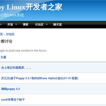
py Linux开发者之家
型Linux系统
开发
博客
讨论区
聊天室
页
»
讨论区
一般讨论
ogin
to post new content in the forum.
主题
合上笔记本就黑屏。。。
庆元旦|基于Puppy 5.3.1制作的Ruse Alpha2放出(01-01更新)
继续puppy 4.3
yso8来看这个帖子