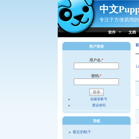
Skip to Content
中文Pup
专注于方便易用的小
软件
文档
首
用户登录
用户名:
*
L
密码:
*
创建新帐号
重设密码
导航
最近的帖子