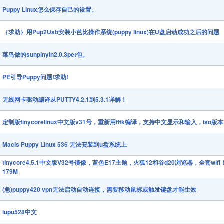
Puppy Linux怎么保存自己的设置。
｛求助｝用Pup2Usb安装小芭比操作系统(puppy linux)在U盘启动成功之后的问题
菜鸟做的sunpinyin2.0.3pet包。
PE引导Puppy问题!求助!
无线网卡驱动编译从PUTTY4.2.1到5.3.1详解！
定制版tinycorelinux中文版v31号，重新用fltk编译，支持中文显示和输入，iso版本
Macis Puppy Linux 536 无法安装到u盘系统上
tinycore4.5.1中文版V32号镜像，蓝色E17主题，火狐12和谷d20浏览器，全套wifi
179M
(急)puppy420 vpn无法启动自动连接，需要移动鼠标或触发键盘才能生效
lupu528中文