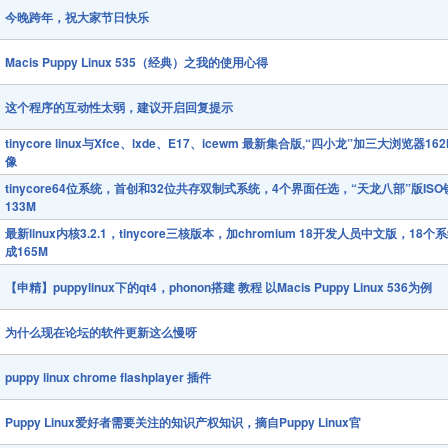
今晚跨年，祝大家节日快乐
Macis Puppy Linux 535（经典）之我的使用心得
这个程序的互动性太弱，建议开启回复提示
tinycore linux与Xfce、lxde、E17、icewm 最新集合版,“四小龙”加三大浏览器16
像
tinycore64位系统，首创和32位共存双制式系统，4个界面任选，“天龙八部”版ISO
133M
最新linux内核3.2.1，tinycore三核版本，加chromium 18开发人员中文版，18个
成165M
【申精】puppylinux下的qt4，phonon搭建 教程 以Macis Puppy Linux 536为例
为什么现在论坛的软件更新这么慢呀
puppy linux chrome flashplayer 插件
Puppy Linux爱好者需要关注的知识产权知识，摘自Puppy Linux官