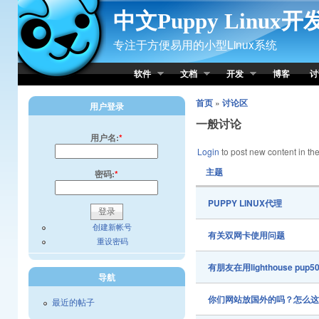
Skip to Content
中文Puppy Linux
专注于方便易用的小型Linux系统
软件
文档
开发
博客
讨
首页
»
讨论区
用户登录
一般讨论
用户名:
*
Login
to post new content in the
主题
密码:
*
PUPPY LINUX代理
创建新帐号
有关双网卡使用问题
重设密码
有朋友在用lighthouse pup
导航
你们网站放国外的吗？怎么
最近的帖子