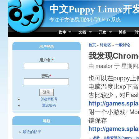
Skip to Content
中文Puppy Linux
专注于方便易用的小型Linux系统
软件
文档
开发
博客
讨
首页
»
讨论区
»
一般讨论
用户登录
我发现Chrom
用户名:
*
由 mastor 于 星期四, 
密码:
*
也可以在puppy上
电脑温度比xp下高，
告比较少，对Fla
创建新帐号
http://games.spl
重设密码
附一个小游戏“ Mono
键保存
导航
http://games.sp
最近的帖子
‹ 求教，U盘安装的Puppy L