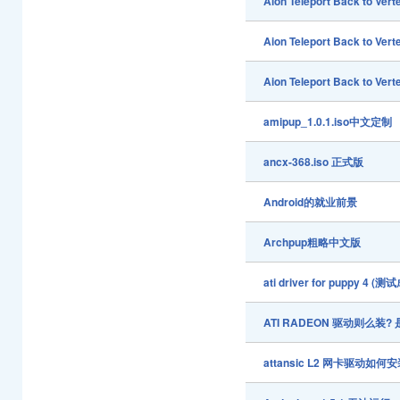
Aion Teleport Back to Vert
Aion Teleport Back to Vert
Aion Teleport Back to Vert
amipup_1.0.1.iso中文定制
ancx-368.iso 正式版
Android的就业前景
Archpup粗略中文版
ati driver for puppy 4 (测
ATI RADEON 驱动则么装? 是 
attansic L2 网卡驱动如何