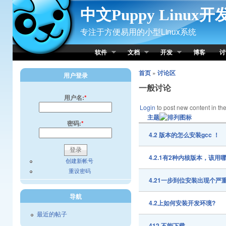
Skip to Content
中文Puppy Linux
专注于方便易用的小型Linux系统
软件
文档
开发
博客
讨
首页
»
讨论区
用户登录
一般讨论
用户名:
*
Login
to post new content in the
主题
密码:
*
4.2 版本的怎么安装gcc ！
4.2.1有2种内核版本，该用
创建新帐号
重设密码
4.21一步到位安装出现个严重
导航
4.2上如何安装开发环境?
最近的帖子
412,不能下载~