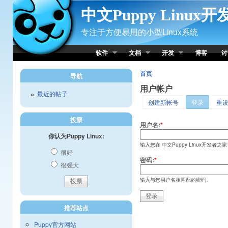
Skip to Content
中文Puppy Linux
专注于方便易用的小型Linux系统
软件
文档
开发
博客
讨
首页
导航
用户帐户
最近的帖子
创建新帐号
登录
重
投票
用户名:
*
你认为Puppy Linux:
输入您在 中文Puppy Linux开发者之
很好
密码:
*
很强大
输入与您用户名相匹配的密码。
推荐站点
Puppy官方网站