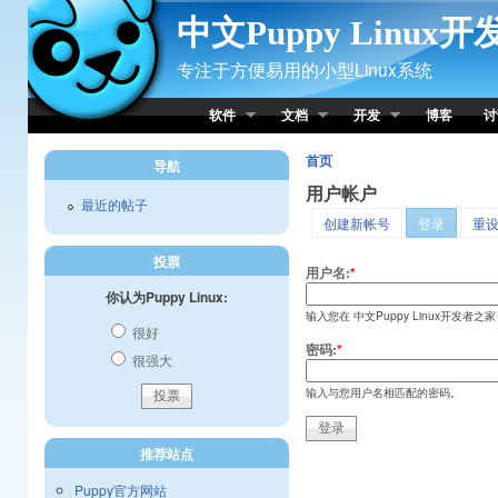
Skip to Content
中文Puppy Linux
专注于方便易用的小型Linux系统
软件
文档
开发
博客
讨
首页
导航
用户帐户
最近的帖子
创建新帐号
登录
重
投票
用户名:
*
你认为Puppy Linux:
输入您在 中文Puppy Linux开发者之
很好
密码:
*
很强大
输入与您用户名相匹配的密码。
推荐站点
Puppy官方网站