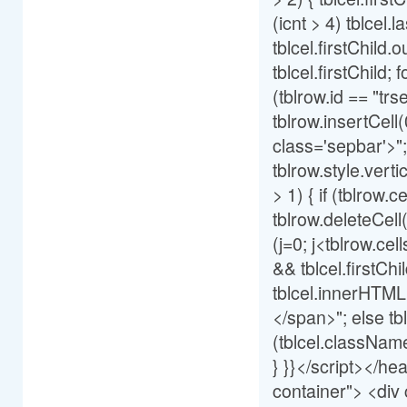
(icnt > 4) tblcel.
tblcel.firstCh
tblcel.firstChild; f
(tblrow.id == "trs
tblrow.insertCell
class='sepbar'>"; 
tblrow.style.verti
> 1) { if (tblrow
tblrow.deleteCell(t
(j=0; j<tblrow.cells
&& tblcel.firstCh
tblcel.innerHTML 
</span>"; else tbl
(tblcel.className
} }}</script></h
container"> <div