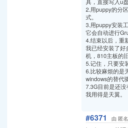
具，直接写入u
2.用puppy
式。
3.用puppy
它会自动进行Gr
4.结束以后，重
我已经安装了好多低
机，810主板
5.记住，只要
6.比较麻烦的
windows的
7.3G目前是还没
我用得是天翼。
#6371
由 匿名