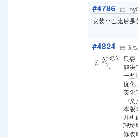
#4786
由 lmy
安装小巴比后是
#4824
由 无线电
只要
解决
一些
优化
美化
中文
本版
开机
理垃
修改I