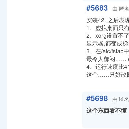
#5683
由 匿名
安装421之后表
1、虚拟桌面只
2、xorg设置
显示器,都变成梯
3、在/etc/f
最令人郁闷……）
4、运行速度比4
这个……只好改回
#5698
由 匿名
这个东西看不懂