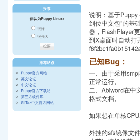
投票
说明：基于Puppy 4
你认为Puppy Linux:
到位中文包”的基础
很好
器，FlashPlaye
很强大
到X桌面时自动打开N
f6f2bc1fa0b151
已知Bug：
推荐站点
一、由于采用smp
Puppy官方网站
英文论坛
正常运行。
中文论坛
二、Abiword
Puppy官方下载站
格式文档。
第三方软件库
SliTaz中文官方网站
如果想在单核CPU
外挂的sfs镜像文