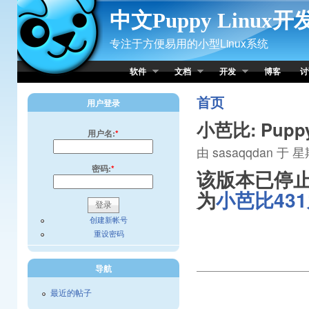
Skip to Content
中文Puppy Linux
专注于方便易用的小型Linux系统
软件
文档
开发
博客
讨
首页
用户登录
小芭比: Pupp
用户名:
*
由 sasaqqdan 于 星期
密码:
*
该版本已停
为
小芭比431
创建新帐号
重设密码
导航
最近的帖子