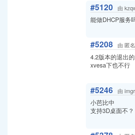
#5120
由 kzq
能做DHCP服务
#5208
由 匿名
4.2版本的退
xvesa下也不行
#5246
由 img
小芭比中
支持3D桌面不？