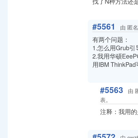
找了N种方法还
#5561
由 匿名
有两个问题：
1.怎么用Gru
2.我用华硕Ee
用IBM Thin
#5563
由 
表。
注释：我用的是本
#5572
由 cwz