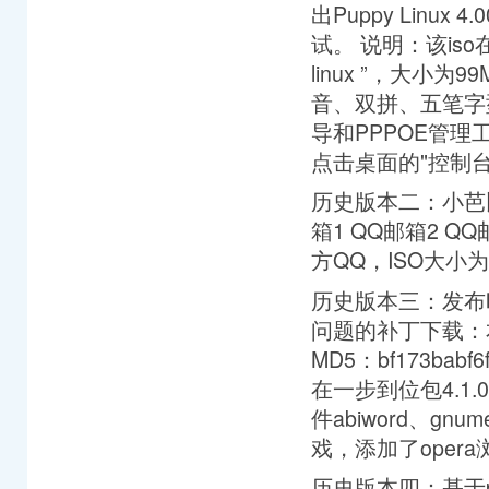
出Puppy Linux 4
试。 说明：该is
linux ”，大小
音、双拼、五笔字
导和PPPOE管
点击桌面的"控制台"图标
历史版本二：小芭比l
箱1 QQ邮箱2 QQ
方QQ，ISO大小为
历史版本三：发布时间： 
问题的补丁下载：本地 
MD5：bf173babf6
在一步到位包4.1.
件abiword、gn
戏，添加了opera浏
历史版本四：基于pu