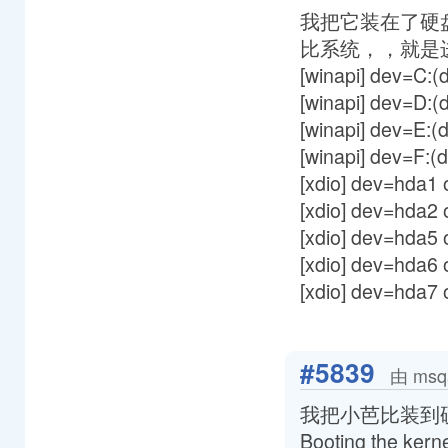
我把它装在了硬
比系统，，就是进
[winapi] dev=C:(
[winapi] dev=D:
[winapi] dev=E:
[winapi] dev=F:
[xdio] dev=hda1
[xdio] dev=hda2
[xdio] dev=hda5
[xdio] dev=hda6
[xdio] dev=hda7
#5839
由 msq
我把小芭比装到
Booting the 