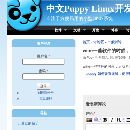
Skip to Content
中文Puppy Linux
专注于方便易用的小型Linux系统
软件
文档
开发
博客
讨
首页
»
讨论区
»
一般讨论
用户登录
wine一些软件的时
用户名:
*
由 Pboy 于 星期六, 01/10/2009 - 
wine一些软件的时候，启动
密码:
*
‹ puppy 如何设置无线，
创建新帐号
重设密码
发表新评论
导航
评论:
*
最近的帖子