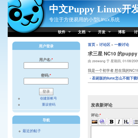
Skip to Content
中文Puppy Linux
专注于方便易用的小型Linux系统
软件
文档
开发
博客
讨
首页
»
讨论区
»
一般讨论
用户登录
求三星 NC10 的pupp
用户名:
*
由 zeewang 于 星期四, 01/08/2009
我是一个初学者 想在我的NC10
密码:
*
‹ 圣诞版的liunx怎么不能下载
创建新帐号
重设密码
发表新评论
评论:
*
导航
最近的帖子