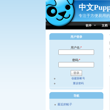
Skip to Content
中文Pup
专注于方便易用的小
软件
文档
用户登录
用户名:
*
密码:
*
创建新帐号
重设密码
导航
最近的帖子