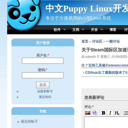
Skip to Content
中文Puppy Linux
专注于方便易用的小型Linux系统
软件
文档
开发
博客
讨
首页
»
讨论区
»
一般讨论
用户登录
关于Steam国际区加
用户名:
*
由 xubozhi 于 星期三, 01/04/2023
除了
瓦特工具箱
和
steamcomm
密码:
*
‹ CDlinux出了最新的版本了0.
创建新帐号
重设密码
发表新评论
评论:
*
导航
最近的帖子