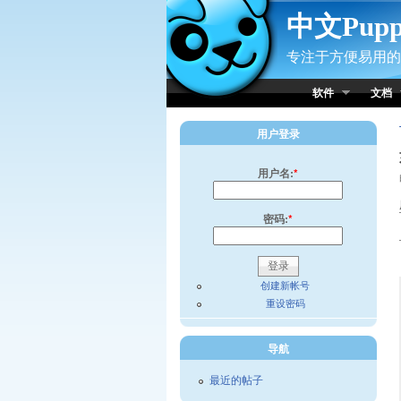
Skip to Content
中文Pup
专注于方便易用的小
软件
文档
用户登录
用户名:
*
密码:
*
创建新帐号
重设密码
导航
最近的帖子