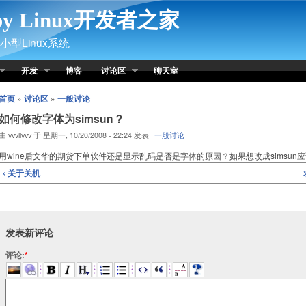
py Linux开发者之家
型Linux系统
开发
博客
讨论区
聊天室
首页
»
讨论区
»
一般讨论
如何修改字体为simsun？
由 vvvllvvv 于 星期一, 10/20/2008 - 22:24 发表
一般讨论
用wine后文华的期货下单软件还是显示乱码是否是字体的原因？如果想改成simsun
‹ 关于关机
发表新评论
评论:
*