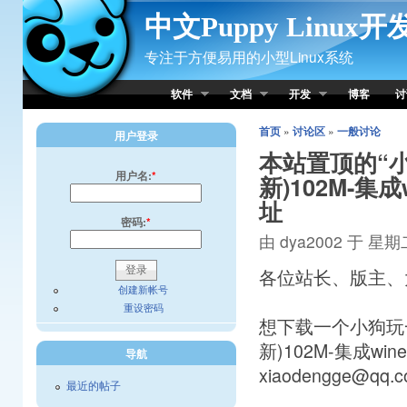
Skip to Content
中文Puppy Linux
专注于方便易用的小型Linux系统
软件
文档
开发
博客
讨
首页
»
讨论区
»
一般讨论
用户登录
本站置顶的“小芭比
用户名:
*
新)102M-
址
密码:
*
由 dya2002 于 星期二,
各位站长、版主、
创建新帐号
重设密码
想下载一个小狗玩一玩
新)102M-集成
导航
xiaodengge@qq.
最近的帖子