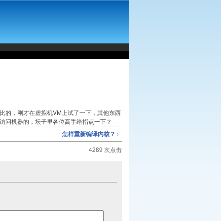
芭比的，刚才在虚拟机VM上试了一下，其他东西
来访问机器的，坛子里各位高手给指点一下？
怎样重新编译内核？ ›
4289 次点击