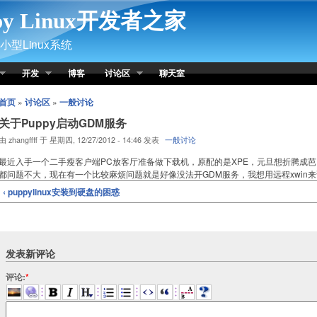
py Linux开发者之家
型Linux系统
开发
博客
讨论区
聊天室
首页
»
讨论区
»
一般讨论
关于Puppy启动GDM服务
由 zhangffff 于 星期四, 12/27/2012 - 14:46 发表
一般讨论
最近入手一个二手瘦客户端PC放客厅准备做下载机，原配的是XPE，元旦想折腾成
都问题不大，现在有一个比较麻烦问题就是好像没法开GDM服务，我想用远程xwin
‹ puppylinux安装到硬盘的困惑
发表新评论
评论:
*