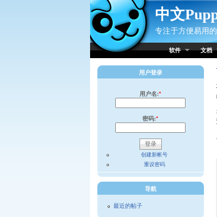
Skip to Content
中文Pup
专注于方便易用的小
软件
文档
用户登录
用户名:
*
密码:
*
创建新帐号
重设密码
导航
最近的帖子