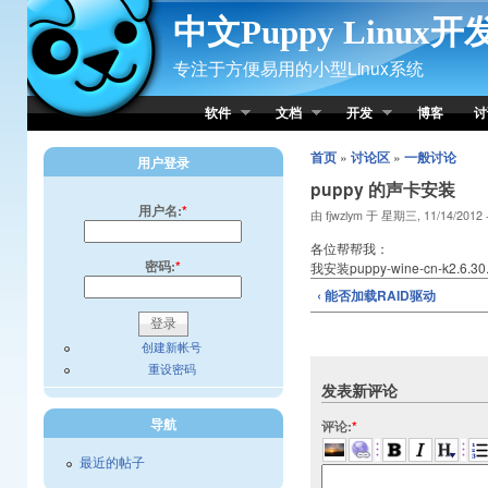
Skip to Content
中文Puppy Linux
专注于方便易用的小型Linux系统
软件
文档
开发
博客
讨
首页
»
讨论区
»
一般讨论
用户登录
puppy 的声卡安装
用户名:
*
由 fjwzlym 于 星期三, 11/14/2012 
各位帮帮我：
密码:
*
我安装puppy-wine-cn-k2.6
‹ 能否加载RAID驱动
创建新帐号
重设密码
发表新评论
导航
评论:
*
最近的帖子