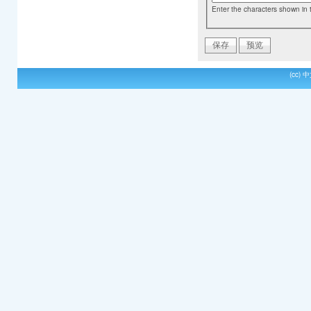
Enter the characters shown in 
(cc)
中文