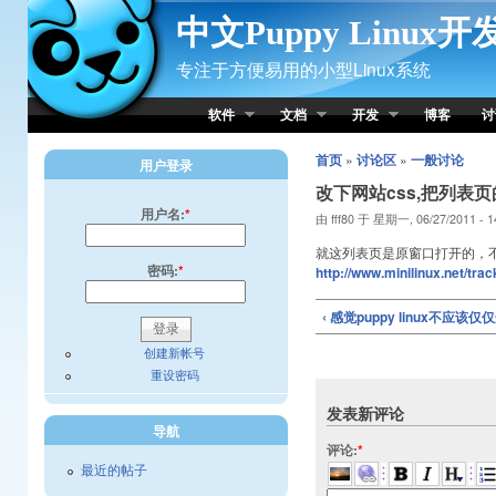
Skip to Content
中文Puppy Linux
专注于方便易用的小型Linux系统
软件
文档
开发
博客
讨
首页
»
讨论区
»
一般讨论
用户登录
改下网站css,把列表
用户名:
*
由 fff80 于 星期一, 06/27/2011 - 
就这列表页是原窗口打开的，
密码:
*
http://www.minilinux.net/trac
‹ 感觉puppy linux不应
创建新帐号
重设密码
发表新评论
导航
评论:
*
最近的帖子