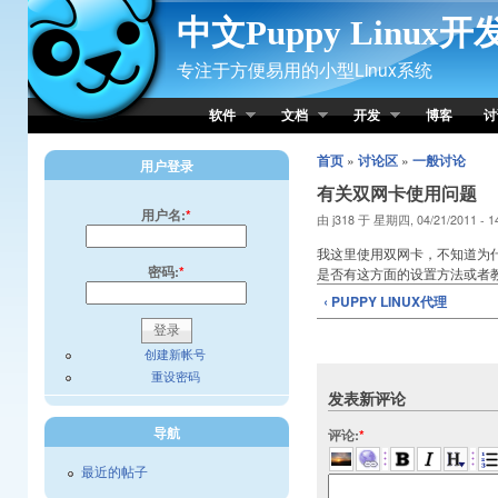
Skip to Content
中文Puppy Linux
专注于方便易用的小型Linux系统
软件
文档
开发
博客
讨
首页
»
讨论区
»
一般讨论
用户登录
有关双网卡使用问题
用户名:
*
由 j318 于 星期四, 04/21/2011 - 
我这里使用双网卡，不知道为什
密码:
*
是否有这方面的设置方法或者
‹ PUPPY LINUX代理
创建新帐号
重设密码
发表新评论
导航
评论:
*
最近的帖子