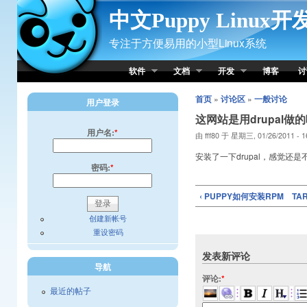
Skip to Content
中文Puppy Linux
专注于方便易用的小型Linux系统
软件
文档
开发
博客
讨
首页
»
讨论区
»
一般讨论
用户登录
这网站是用drupal做
用户名:
*
由 fff80 于 星期三, 01/26/2011 - 
安装了一下drupal，感觉还
密码:
*
‹ PUPPY如何安装RPM TAR
创建新帐号
重设密码
发表新评论
导航
评论:
*
最近的帖子