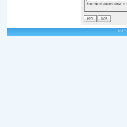
Enter the characters shown in 
(cc)
中文