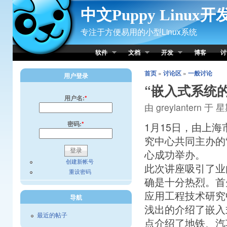
Skip to Content
中文Puppy Linux
专注于方便易用的小型Linux系统
软件
文档
开发
博客
讨
首页
»
讨论区
»
一般讨论
用户登录
“嵌入式系统
用户名:
*
由 greylantern 于 星
密码:
*
1月15日，由上
究中心共同主办的
心成功举办。
创建新帐号
此次讲座吸引了业
重设密码
确是十分热烈。首
应用工程技术研究
导航
浅出的介绍了嵌入
最近的帖子
点介绍了地铁、汽