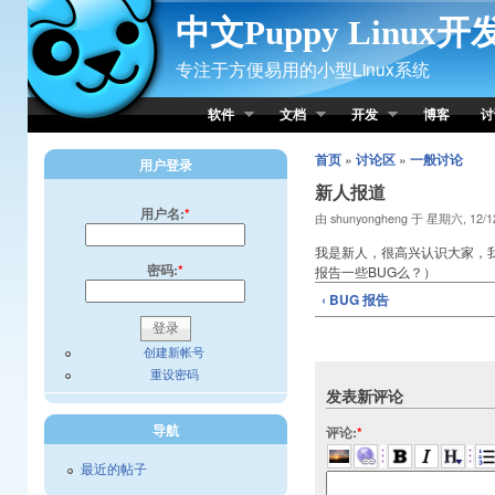
Skip to Content
中文Puppy Linux
专注于方便易用的小型Linux系统
软件
文档
开发
博客
讨
首页
»
讨论区
»
一般讨论
用户登录
新人报道
用户名:
*
由 shunyongheng 于 星期六, 12/12
我是新人，很高兴认识大家，我喜
密码:
*
报告一些BUG么？）
‹ BUG 报告
创建新帐号
重设密码
发表新评论
导航
评论:
*
最近的帖子