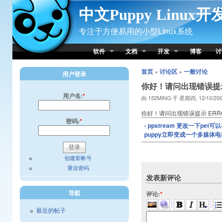
Skip to Content
中文Puppy Linux
专注于方便易用的小型Linux系统
软件
文档
开发
博客
讨
首页
»
讨论区
»
一般讨论
用户登录
你好！请问出现错误提示 ER
用户名:
*
由 152MING 于 星期四, 12/10/200
你好！请问出现错误提示 ERROR2
密码:
*
‹ ppstream 更改一下pet可
puppy立即变成一个多媒体
创建新帐号
重设密码
发表新评论
导航
评论:
*
最近的帖子