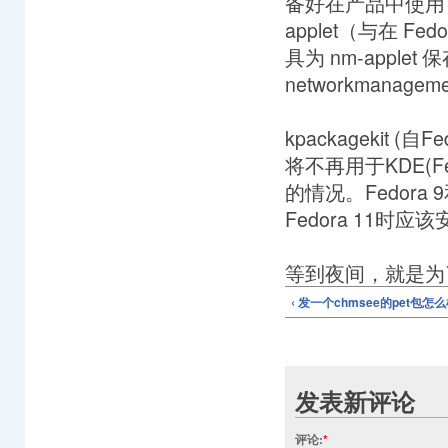
备​好​在​产​品​中​使​用
applet（与​在 Fedo
具​为 nm-applet 保​
networkmanageme
kpackagekit (自​F
将​不​再​用​于​KDE(Fe
的​情​况​。​Fedora 9
Fedora 11时​应​该​安
等到夜间，就是为
‹ 发一个chmsee的pet包怎
发表新评论
评论:
*