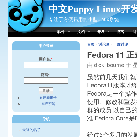
Skip to Content
中文Puppy Linux
专注于方便易用的小型Linux系统
软件
文档
开发
博客
讨
首页
»
讨论区
»
一般讨论
用户登录
Fedora 11
用户名:
*
由 dick_bourne 于 
密码:
*
虽然前几天我们就
Fedora11版本
Fedora是一个操
创建新帐号
使用、修改和重发
重设密码
群的成员 以自己
准.Fedora Core是
导航
最近的帖子
经过6个多月的发