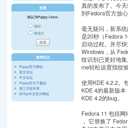
真的发布了。今天
投票
到Fedora官方放心
你认为Puppy Linux:
很好
毫无疑问，新系统
很强大
是20秒（Fedor
启动过程。并尽快
Windows，从 F
推荐站点
纹​识​别​已​更​好​地​集
me轻​松​设​置​指​纹​验
Puppy官方网站
英文论坛
中文论坛
使​用​KDE 4.2.2。​包
Puppy官方下载站
第三方软件库
KDE 4的​最​新​版​本​，
SliTaz中文官方网站
KDE 4.2的​bug。​
Fedora 11 包​括​网​
， 它​替​换​了 Fedor