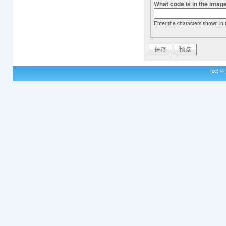
What code is in the imag
Enter the characters shown in 
(cc)
中文