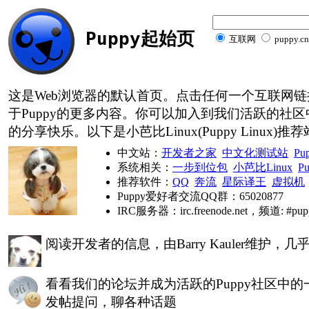
Puppy起始页
互联网
puppy.cn
这是Web浏览器的默认首页。点击任何一个互联网
于Puppy的更多内容。你可以加入到我们活跃的社
的分享快乐。以下是小芭比Linux(Puppy Linux)推
中文站：
开发者之家
中文化测试站
Pu
系统相关：
一步到位包
小芭比Linux
P
推荐软件：
QQ
奔流
星际译王
虚拟机
Puppy爱好者交流QQ群：65020877
IRC服务器：irc.freenode.net，频道: #pupp
阅读开发者的信息，由
Barry Kauler维
看看我们的论坛并成为活跃的Puppy社区中
发帖提问，聊各种话题