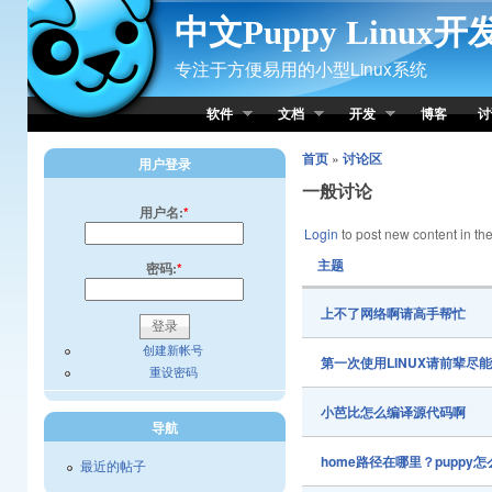
Skip to Content
中文Puppy Linux
专注于方便易用的小型Linux系统
软件
文档
开发
博客
讨
首页
»
讨论区
用户登录
一般讨论
用户名:
*
Login
to post new content in the
主题
密码:
*
上不了网络啊请高手帮忙
创建新帐号
第一次使用LINUX请前辈尽
重设密码
小芭比怎么编译源代码啊
导航
home路径在哪里？pupp
最近的帖子