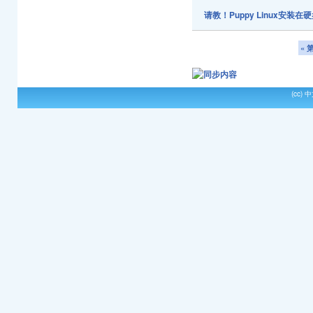
请教！Puppy Linux安
« 
(cc)
中文