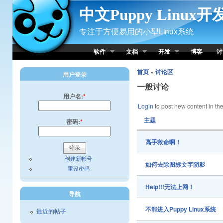
Skip to Content
中文Puppy Linux
专注于方便易用的小型Linux系统
软件
文档
开发
博客
讨
首页
»
讨论区
用户登录
一般讨论
用户名:
*
Login
to post new content in the
主题
密码:
*
高手救命啊！
创建新帐号
如何去除图标文字阴影
重设密码
Help!!!无法上网！
导航
不能进入Puppy Linux系统
最近的帖子