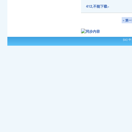
412,不能下载~
« 第
(cc)
中文