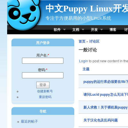
Skip to Content
中文Puppy Linux
专注于方便易用的小型Linux系统
软件
文档
开发
博客
讨
首页
»
讨论区
用户登录
一般讨论
用户名:
*
Login
to post new content in the
主题
密码:
*
puppy的运行库必须要在/lib
创建新帐号
请问Lucid puppy怎么无法
重设密码
新人求救！关于裸机装puppy
导航
关于汉化包及乱码问题
最近的帖子