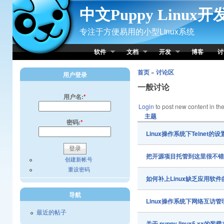
Skip to Content
中文Puppy Linux
专注于方便易用的小型Linux系统
软件
文档
开发
博客
讨
首页
»
讨论区
用户登录
一般讨论
用户名:
*
Login
to post new content in the
主题
密码:
*
Linux操作系统下Telnet的
把开源项目托管到这里很不
创建新帐号
重设密码
如何补上Linux缺乏应用软
导航
Linux操作系统下网络互访
最近的帖子
关于 puppy linux5.x