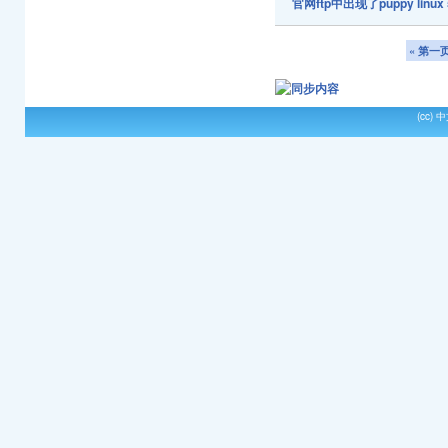
官网ftp中出现了puppy linu
« 第一
(cc)
中文