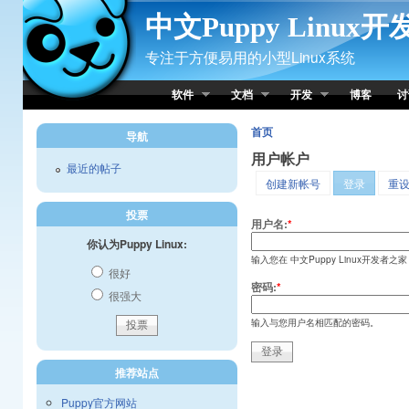
Skip to Content
中文Puppy Linux
专注于方便易用的小型Linux系统
软件
文档
开发
博客
讨
首页
导航
用户帐户
最近的帖子
创建新帐号
登录
重
投票
用户名:
*
你认为Puppy Linux:
输入您在 中文Puppy Linux开发者之
很好
密码:
*
很强大
输入与您用户名相匹配的密码。
推荐站点
Puppy官方网站