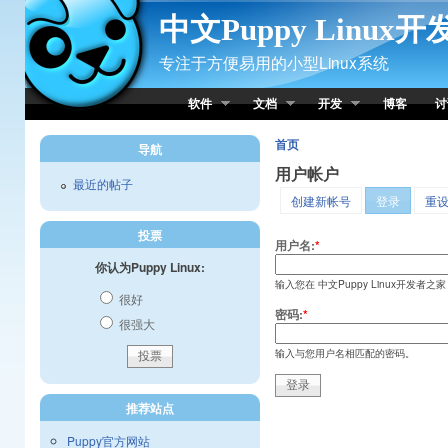
Skip to Content
中文Puppy Linux
专注于方便易用的小型Linux系统
软件
文档
开发
博客
讨
首页
导航
用户帐户
最近的帖子
创建新帐号
登录
重
投票
用户名:
*
你认为Puppy Linux:
输入您在 中文Puppy Linux开发者之
很好
密码:
*
很强大
输入与您用户名相匹配的密码。
推荐站点
Puppy官方网站