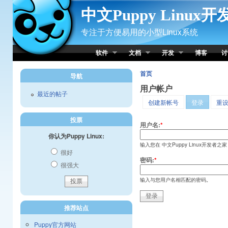
Skip to Content
中文Puppy Linux
专注于方便易用的小型Linux系统
软件
文档
开发
博客
讨
首页
导航
用户帐户
最近的帖子
创建新帐号
登录
重
投票
用户名:
*
你认为Puppy Linux:
输入您在 中文Puppy Linux开发者之
很好
密码:
*
很强大
输入与您用户名相匹配的密码。
推荐站点
Puppy官方网站