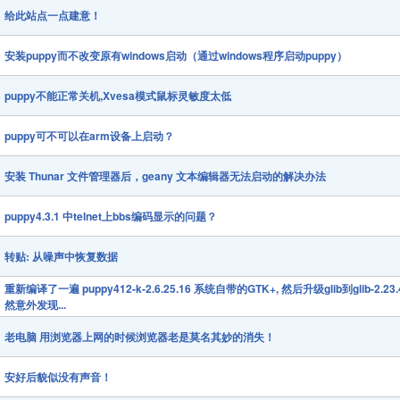
给此站点一点建意！
安装puppy而不改变原有windows启动（通过windows程序启动puppy）
puppy不能正常关机,Xvesa模式鼠标灵敏度太低
puppy可不可以在arm设备上启动？
安装 Thunar 文件管理器后，geany 文本编辑器无法启动的解决办法
puppy4.3.1 中telnet上bbs编码显示的问题？
转贴: 从噪声中恢复数据
重新编译了一遍 puppy412-k-2.6.25.16 系统自带的GTK+, 然后升级glib到glib-2.23.
然意外发现...
老电脑 用浏览器上网的时候浏览器老是莫名其妙的消失！
安好后貌似没有声音！