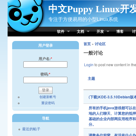
Skip to Content
中文Puppy Linux
专注于方便易用的小型Linux系统
软件
文档
开发
博客
讨
首页
»
讨论区
用户登录
一般讨论
用户名:
*
Login
to post new content in the
密码:
*
主题
创建新帐号
(下载)KDE-3.5.10Debi
重设密码
所有的手机java游戏都可以在
地的人们聊天、计算您的抵
导航
基础的企业内部网应用程序
分。
最近的帖子
请教各位前辈，有没有什么