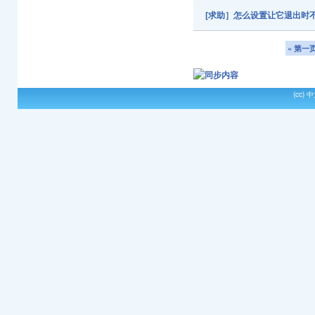
[求助］怎么设置让它退出时
« 第一
(cc)
中文