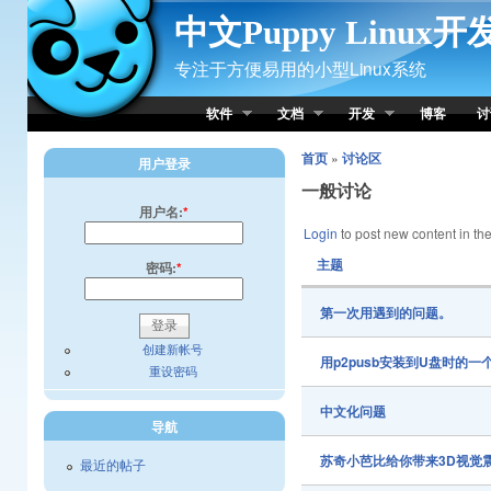
Skip to Content
中文Puppy Linux
专注于方便易用的小型Linux系统
软件
文档
开发
博客
讨
首页
»
讨论区
用户登录
一般讨论
用户名:
*
Login
to post new content in the
主题
密码:
*
第一次用遇到的问题。
创建新帐号
用p2pusb安装到U盘时的一
重设密码
中文化问题
导航
苏奇小芭比给你带来3D视觉
最近的帖子