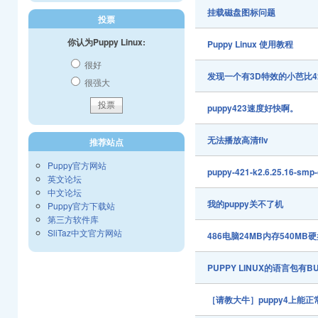
挂载磁盘图标问题
投票
你认为Puppy Linux:
Puppy Linux 使用教程
很好
发现一个有3D特效的小芭比4
很强大
puppy423速度好快啊。
无法播放高清flv
推荐站点
Puppy官方网站
puppy-421-k2.6.25.1
英文论坛
中文论坛
我的puppy关不了机
Puppy官方下载站
第三方软件库
SliTaz中文官方网站
486电脑24MB内存540M
PUPPY LINUX的语言包有
［请教大牛］puppy4上能正