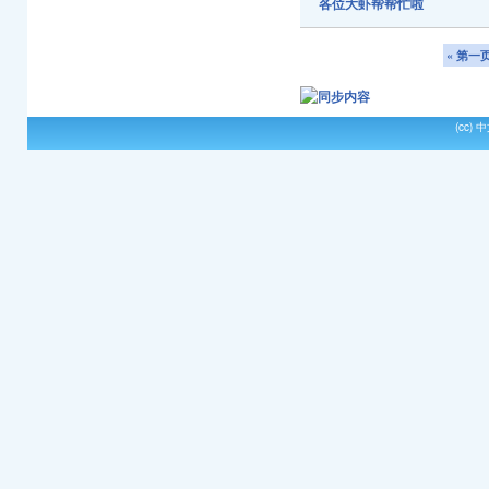
各位大虾帮帮忙啦
« 第一
(cc)
中文