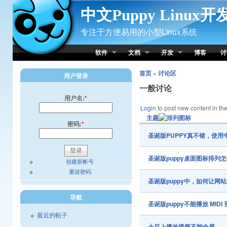
Skip to Content
中文Puppy Linux
专注于方便易用的小型Linux系统
软件
文档
开发
博客
讨
首页
»
讨论区
用户登录
一般讨论
用户名:
*
Login
to post new content in the
主题
密码:
*
圣诞版PUPPY真不错，使
圣诞版puppy桌面图标排
创建新帐号
重设密码
圣诞版puppy中，如何让网站上
导航
圣诞版puppy不能播放 MIDI
最近的帖子
土豆上播放视频不能全屏