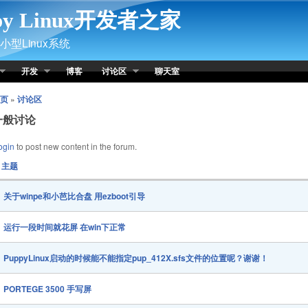
py Linux开发者之家
型Linux系统
开发
博客
讨论区
聊天室
页
»
讨论区
一般讨论
ogin
to post new content in the forum.
主题
关于winpe和小芭比合盘 用ezboot引导
运行一段时间就花屏 在win下正常
PuppyLinux启动的时候能不能指定pup_412X.sfs文件的位置呢？谢谢！
PORTEGE 3500 手写屏