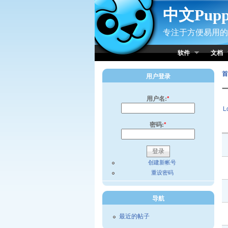
Skip to Content
中文Pup
专注于方便易用的小
软件
文档
首
用户登录
用户名:
*
L
密码:
*
创建新帐号
重设密码
导航
最近的帖子