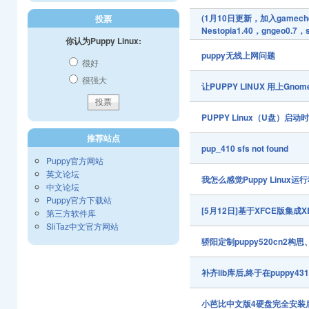
(1月10日更新，加入gamechea
投票
Nestopia1.40，gngeo0.7，s
你认为Puppy Linux:
puppy无线上网问题
很好
很强大
让PUPPY LINUX 用上Gnom
PUPPY Linux（U盘）启
推荐站点
pup_410 sfs not found
Puppy官方网站
英文论坛
我怎么感觉Puppy Linux
中文论坛
Puppy官方下载站
[5月12日]基于XFCE版集成X
第三方软件库
SliTaz中文官方网站
骄阳定制puppy520cn2构
补齐lib库后,终于在puppy431
小芭比中文版4硬盘完全安装