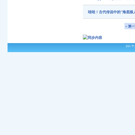
哇哇！古代传说中的“海底猿
« 第
(cc)
中文