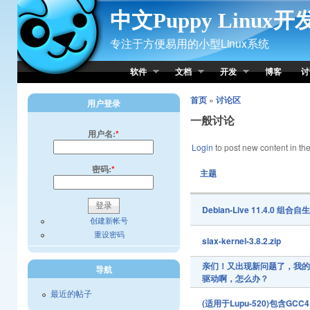
Skip to Content
中文Puppy Linux
专注于方便易用的小型Linux系统
软件
文档
开发
博客
讨
首页
»
讨论区
用户登录
一般讨论
用户名:
*
Login
to post new content in the
密码:
*
主题
Debian-Live 11.4.0 
创建新帐号
重设密码
slax-kernel-3.8.2.zip
亲们！又出现新问题了，我的机
导航
驱动啊，怎么办？
最近的帖子
(适用于Lupu-520)包含GCC4.5