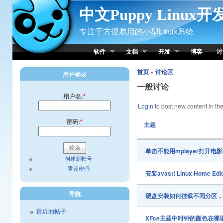
Skip to Content
中文Puppy Linux
专注于方便易用的小型Linux系统
软件
文档
开发
博客
讨
首页
»
讨论区
用户登录
一般讨论
用户名:
*
Login
to post new content in the
密码:
*
主题
单击不能用mplayer打开电
创建新帐号
重设密码
安装avast! Linux Hom
导航
硬盘安装如何挂载不同分区，而不
最近的帖子
XFce主题中时钟的颜色在哪