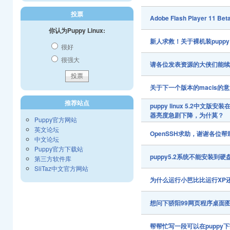
投票
Adobe Flash Player 11 Bet
你认为Puppy Linux:
新人求救！关于裸机装puppy
很好
很强大
请各位发表资源的大侠们能
关于下一个版本的macis的
推荐站点
puppy linux 5.2中
器亮度急剧下降，为什莫？
Puppy官方网站
英文论坛
OpenSSH求助，谢谢各位
中文论坛
Puppy官方下载站
puppy5.2系统不能安装到硬
第三方软件库
SliTaz中文官方网站
为什么运行小芭比比运行XP
想问下骄阳99网页程序桌面
帮帮忙写一段可以在puppy