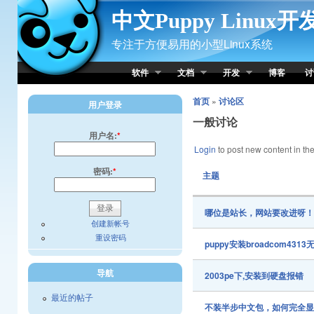
Skip to Content
中文Puppy Linux
专注于方便易用的小型Linux系统
软件
文档
开发
博客
讨
首页
»
讨论区
用户登录
一般讨论
用户名:
*
Login
to post new content in the
密码:
*
主题
哪位是站长，网站要改进呀
创建新帐号
重设密码
puppy安装broadcom43
导航
2003pe下,安装到硬盘报错
最近的帖子
不装半步中文包，如何完全