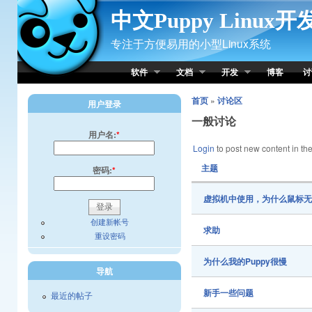
Skip to Content
中文Puppy Linux
专注于方便易用的小型Linux系统
软件
文档
开发
博客
讨
首页
»
讨论区
用户登录
一般讨论
用户名:
*
Login
to post new content in the
主题
密码:
*
虚拟机中使用，为什么鼠标
创建新帐号
求助
重设密码
为什么我的Puppy很慢
导航
新手一些问题
最近的帖子