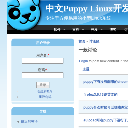
Skip to Content
中文Puppy Linux
专注于方便易用的小型Linux系统
软件
文档
开发
博客
讨
首页
»
讨论区
用户登录
一般讨论
用户名:
*
Login
to post new content in the
主题
密码:
*
puppy下有没有能用的dr.c
创建新帐号
firefox3.6.13是英文的
重设密码
puppy什么时候可以登陆淘
导航
autocad可在puppy下运行
最近的帖子