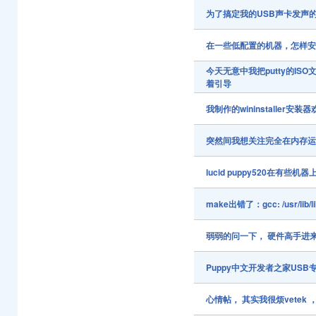
为了搞定我的USB声卡发声的问
在一些低配置的机器，怎样安装P
今天无意中我把putty的IS
着引导
我制作的wininstaller
突然间我想关注完全在内存运行的L
lucid puppy520在有些
make出错了：gcc: /usr/lib/libg
弱弱的问一下， 硬件高手进
Puppy中文开发者之家USB
心情帖， 其实我很烦vetek