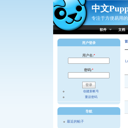
Skip to Content
中文Pup
专注于方便易用的小
软件
文档
首
用户登录
用户名:
*
L
密码:
*
创建新帐号
重设密码
导航
最近的帖子