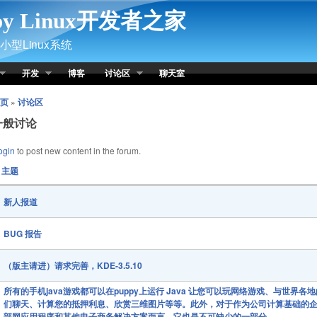
py Linux开发者之家
型Linux系统
开发
博客
讨论区
聊天室
页
»
讨论区
一般讨论
ogin
to post new content in the forum.
主题
新人报道
BUG 报告
（版主请进）请求完善，KDE-3.5.10
所有的手机java游戏都可以在puppy上运行 Java 让您可以玩网络游戏、与世界各
们聊天、计算您的抵押利息、欣赏三维图片等等。此外，对于作为公司计算基础的
部网应用程序和其他电子商务解决方案而言，它也是不可缺少的一部分。