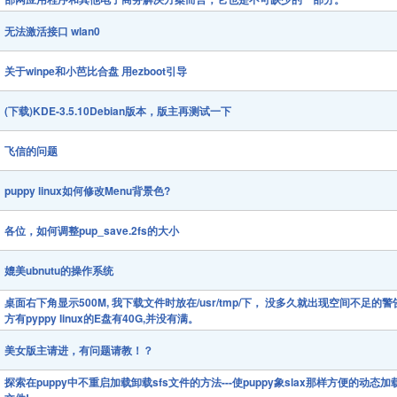
无法激活接口 wlan0
关于winpe和小芭比合盘 用ezboot引导
(下载)KDE-3.5.10Debian版本，版主再测试一下
飞信的问题
puppy linux如何修改Menu背景色?
各位，如何调整pup_save.2fs的大小
媲美ubnutu的操作系统
桌面右下角显示500M, 我下载文件时放在/usr/tmp/下， 没多久就出现空间不足的警
方有pyppy linux的E盘有40G,并没有满。
美女版主请进，有问题请教！？
探索在puppy中不重启加载卸载sfs文件的方法---使puppy象slax那样方便的动态加载